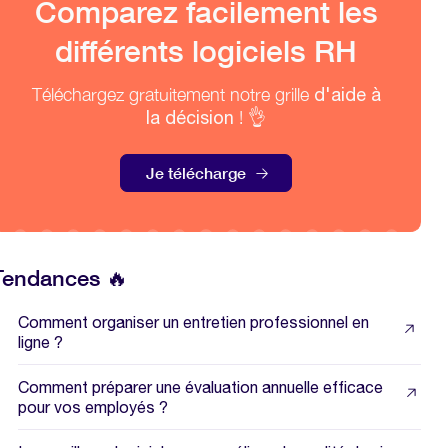
Comparez facilement les
différents logiciels RH
Téléchargez gratuitement notre grille
d'aide à
la décision
! 👌
Je télécharge
Tendances 🔥
Comment organiser un entretien professionnel en
ligne ?
Comment préparer une évaluation annuelle efficace
pour vos employés ?