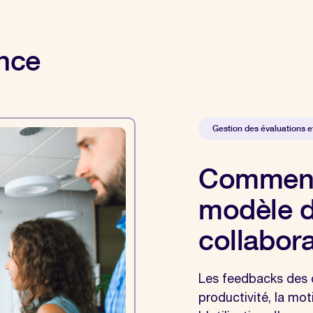
ance
Gestion des évaluations 
Comment 
modèle d
collabora
Les feedbacks des c
productivité, la mot