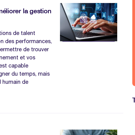
méliorer la gestion
utions de talent
on des performances,
permettre de trouver
agnement et vos
 est capable
agner du temps, mais
l humain de