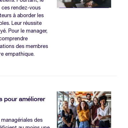
de ces rendez-vous
ateurs à aborder les
bles. Leur réussite
oyé. Pour le manager,
e comprendre
pations des membres
ère empathique.
s pour améliorer
es managériales des
éficient au moins une