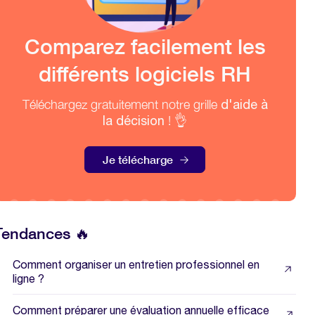
Comparez facilement les
différents logiciels RH
Téléchargez gratuitement notre grille
d'aide à
la décision
! 👌
Je télécharge
Tendances 🔥
Comment organiser un entretien professionnel en
ligne ?
Comment préparer une évaluation annuelle efficace