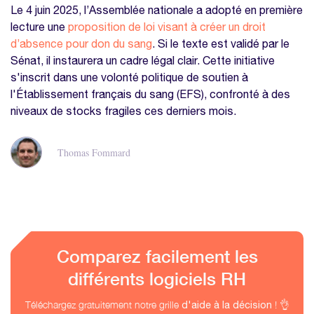
Le 4 juin 2025, l’Assemblée nationale a adopté en première
lecture une
proposition de loi visant à créer un droit
d’absence pour don du sang
. Si le texte est validé par le
Sénat, il instaurera un cadre légal clair. Cette initiative
s'inscrit dans une volonté politique de soutien à
l'Établissement français du sang (EFS), confronté à des
niveaux de stocks fragiles ces derniers mois.
Thomas Fommard
Comparez facilement les
différents logiciels RH
Téléchargez gratuitement notre grille
! 👌
d'aide à la décision