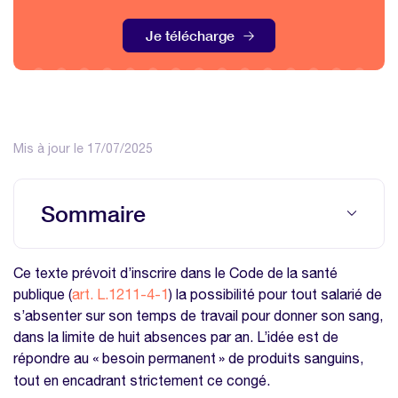
Je télécharge
Mis à jour le 17/07/2025
Sommaire
Une reconnaissance formelle d'un
Ce texte prévoit d’inscrire dans le Code de la santé
engagement citoyen
publique (
art. L.1211-4-1
) la possibilité pour tout salarié de
Une mesure à impact humain et
s’absenter sur son temps de travail pour donner son sang,
organisationnel
dans la limite de huit absences par an. L’idée est de
répondre au «
besoin permanent
»
de produits sanguins,
tout en encadrant strictement ce cong
é
.