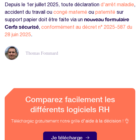
Depuis le 1er juillet 2025, toute déclaration
d'arrêt maladie
,
accident du travail ou
congé materné
ou
paternité
sur
nouveau formulaire
support papier doit être faite via un
Cerfa sécurisé
,
conformément au décret n° 2025-587 du
28 juin 2025
.
Thomas Fommard
Comparez facilement les
différents logiciels RH
Téléchargez gratuitement notre grille
! 👌
d'aide à la décision
Je télécharge