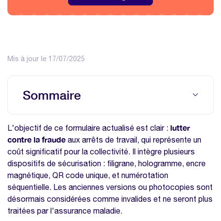
Mis à jour le 17/07/2025
Sommaire
Conséquences immédiates pour les
lutter
L'objectif de ce formulaire actualisé est clair :
services RH
contre la fraude
aux arrêts de travail, qui représente un
Les points à retenir
coût significatif pour la collectivité. Il intègre plusieurs
dispositifs de sécurisation : filigrane, hologramme, encre
Sources
magnétique, QR code unique, et numérotation
séquentielle. Les anciennes versions ou photocopies sont
désormais considérées comme invalides et ne seront plus
traitées par l'assurance maladie.