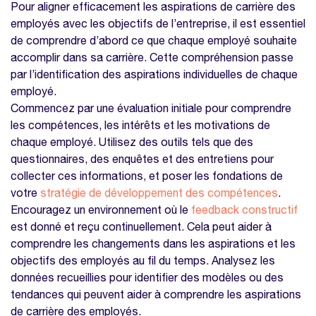
Pour aligner efficacement les aspirations de carrière des
Encouragez la communication
employés avec les objectifs de l’entreprise, il est essentiel
de comprendre d’abord ce que chaque employé souhaite
Écoutez activement
accomplir dans sa carrière. Cette compréhension passe
Evaluez les performances et définissez des
par l’identification des aspirations individuelles de chaque
objectifs grâce à notre modèle gratuit
employé.
d'entretien annuel
Commencez par une évaluation initiale pour comprendre
les compétences, les intérêts et les motivations de
Comment mettre en place un parcours de
chaque employé. Utilisez des outils tels que des
développement personnalisé ?
questionnaires, des enquêtes et des entretiens pour
Planification
collecter ces informations, et poser les fondations de
Formation et développement
votre
stratégie de développement des compétences
.
Encouragez un environnement où le
feedback constructif
Evaluez les performances et définissez des
est donné et reçu continuellement. Cela peut aider à
objectifs grâce à notre modèle gratuit
comprendre les changements dans les aspirations et les
d'entretien annuel
objectifs des employés au fil du temps. Analysez les
L'importance de la flexibilité et de
données recueillies pour identifier des modèles ou des
l'adaptation
tendances qui peuvent aider à comprendre les aspirations
de carrière des employés.
FAQ