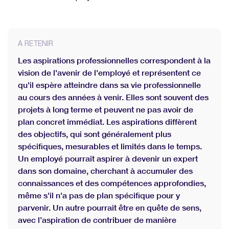
Comment encourager les employés à
partager leurs aspirations de carrière ?
A RETENIR
Quelle est l’importance de l’alignement des
aspirations de carrière avec les objectifs
Les aspirations professionnelles correspondent à la
de l’entreprise ?
vision de l'avenir de l'employé et représentent ce
qu'il espère atteindre dans sa vie professionnelle
Evaluez les performances et définissez des
au cours des années à venir. Elles sont souvent des
objectifs grâce à notre modèle gratuit
projets à long terme et peuvent ne pas avoir de
d'entretien annuel
plan concret immédiat. Les aspirations diffèrent
des objectifs, qui sont généralement plus
spécifiques, mesurables et limités dans le temps.
Un employé pourrait aspirer à devenir un expert
dans son domaine, cherchant à accumuler des
connaissances et des compétences approfondies,
même s'il n'a pas de plan spécifique pour y
parvenir. Un autre pourrait être en quête de sens,
avec l’aspiration de contribuer de manière