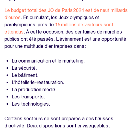
l'entreprise ?
Le budget total des JO de Paris 2024 est de neuf milliards
Les gênes provoquées par l'organisation
d’euros
. En cumulant, les Jeux olympiques et
des Jeux Olympique
paralympiques, près de
15 millions de visiteurs sont
attendus
. À cette occasion, des centaines de marchés
Comment ne pas être impacté par les JO ?
publics ont été passés. L’évènement est une opportunité
pour une multitude d’entreprises dans :
La communication et le marketing.
La sécurité.
Le bâtiment.
L’hôtellerie-restauration.
La production média.
Les transports.
Les technologies.
Certains secteurs se sont préparés à des hausses
d’activité. Deux dispositions sont envisageables :