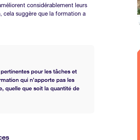
 améliorent considérablement leurs
, cela suggère que la formation a
formation en fonction des
er à évaluer l'efficacité d'un
 rétention des connaissances
ertinentes pour les tâches et
ux de participation à la
rmation qui n'apporte pas les
 quelle que soit la quantité de
même thématique
ces