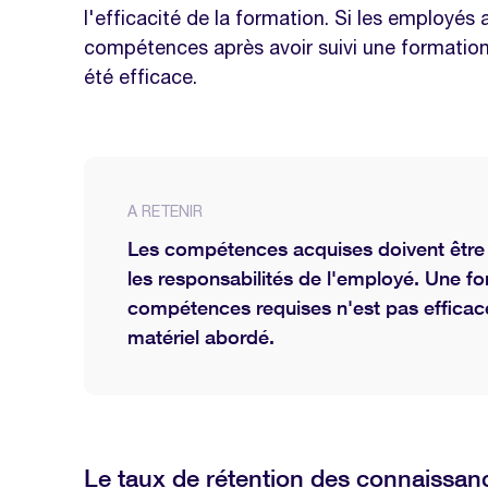
l'efficacité de la formation. Si les employés
de formation ?
compétences après avoir suivi une formation
Comment adapter un programme de 
été efficace.
résultats ?
Comment la technologie peut-elle aid
programme de formation ?
Comment puis-je mesurer le taux de
A RETENIR
après une formation ?
Les compétences acquises doivent être p
Quels facteurs peuvent affecter le ta
les responsabilités de l'employé. Une fo
formation ?
compétences requises n'est pas efficace,
matériel abordé.
Nos modèles à télécharger sur la 
Modèle entretien annuel
Modèle entretien one to one
Modèle évaluation 360
Le taux de rétention des connaissan