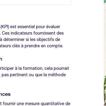
on
ences
(KPI) est essentiel pour évaluer
 Ces indicateurs fournissent des
nces
à déterminer si les objectifs de
cateurs clés à prendre en compte.
lieu de travail
on
rise
iciper à la formation, cela pourrait
yés
t pas pertinent ou que la méthode
ences
t fournir une mesure quantitative de
s de l'efficacité d'un programme