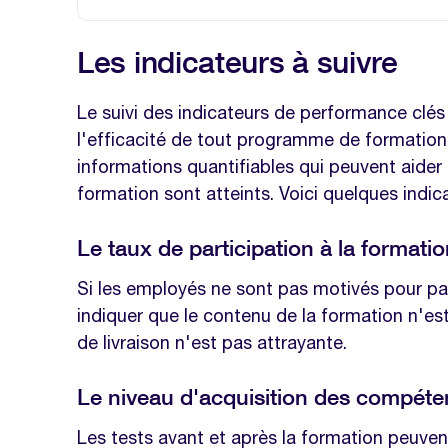
Les indicateurs à suivre
Les indicateurs à suivre
Le taux de participation à la formati
Le niveau d'acquisition des compét
Le suivi des indicateurs de performance clés 
l'efficacité de tout programme de formation.
Le taux de rétention des connaissa
informations quantifiables qui peuvent aider 
Le retour sur investissement (ROI)
formation sont atteints. Voici quelques indi
L'application des compétences sur le 
Le taux de participation à la formati
L'impact sur les résultats de l'entrep
Si les employés ne sont pas motivés pour part
Le niveau de satisfaction des emplo
indiquer que le contenu de la formation n'es
Le taux de rotation du personnel
de livraison n'est pas attrayante.
L'importance du feedback
Le niveau d'acquisition des compét
FAQ
Les tests avant et après la formation peuven
Quels sont les principaux indicateur