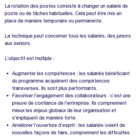
postes ?
La rotation des postes consiste à changer un salarié de
Prenez la meilleure décision grâce à notre
poste ou de tâches habituelles. Cela peut être mis en
grille comparative de logiciels SIRH
place de manière temporaire ou permanente.
gratuite
La technique peut concerner tous les salariés, des juniors
Les différents types de rotation
aux seniors.
L’objectif est multiple :
Augmenter les compétences : les salariés bénéficiant
du programme acquièrent des compétences
transverses. Ils sont plus performants.
Favoriser l’engagement des collaborateurs : c’est une
preuve de confiance de l’entreprise. Ils comprennent
mieux les enjeux globaux de leur organisation et
s’impliquent de manière forte.
Améliorer l’ouverture d’esprit : les salariés voient de
nouvelles façons de faire, comprennent les difficultés