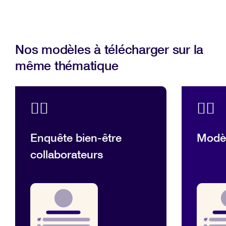
Nos modèles à télécharger sur la
même thématique
💆‍♂️
💆‍♂️
Enquête bien-être
Modè
collaborateurs