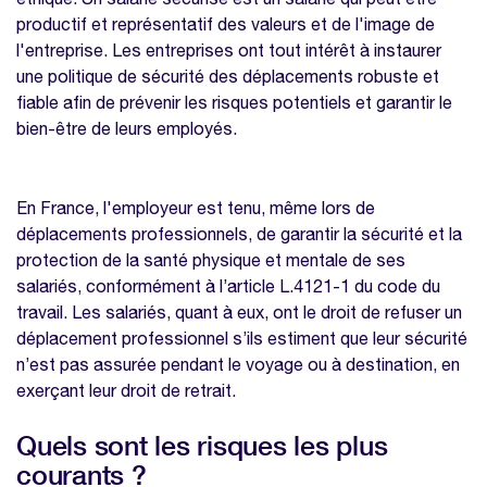
Comment bien préparer un déplacement
productif et représentatif des valeurs et de l'image de
professionnel ?
l'entreprise. Les entreprises ont tout intérêt à instaurer
Analyser le contexte de destination
une politique de sécurité des déplacements robuste et
fiable afin de prévenir les risques potentiels et garantir le
Briefing et formation des employés
bien-être de leurs employés.
La checklist pour ne rien oublier
Prenez la meilleure décision grâce à notre
En France, l'employeur est tenu, même lors de
grille comparative de logiciels SIRH
déplacements professionnels, de garantir la sécurité et la
gratuite
protection de la santé physique et mentale de ses
Politique de sécurité des déplacements
salariés, conformément à l’article L.4121-1 du code du
FAQ
travail. Les salariés, quant à eux, ont le droit de refuser un
déplacement professionnel s’ils estiment que leur sécurité
Quelles sont les obligations légales des
n’est pas assurée pendant le voyage ou à destination, en
entreprises en matières de sécurité des
exerçant leur droit de retrait.
déplacements professionnels ?
Comment évaluer les risques liés à un
Quels sont les risques les plus
déplacement professionnel ?
courants ?