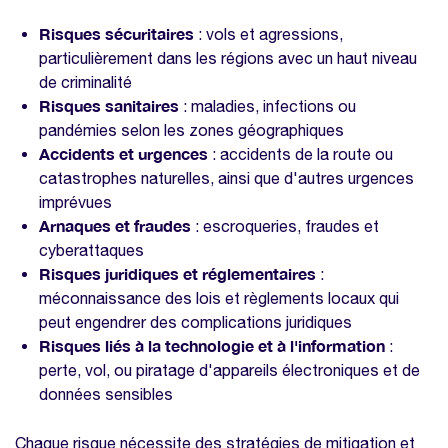
Prenez la meilleure décision grâce à notre
Risques sécuritaires
grille comparative de logiciels SIRH
: vols et agressions,
gratuite
particulièrement dans les régions avec un haut niveau
de criminalité
Nos modèles à télécharger sur la même
Risques sanitaires
: maladies, infections ou
thématique
pandémies selon les zones géographiques
Enquête bien-être collaborateurs
Accidents et urgences
: accidents de la route ou
catastrophes naturelles, ainsi que d'autres urgences
Modèle DUERP
imprévues
Modèle de registre unique du personnel
Arnaques et fraudes
: escroqueries, fraudes et
cyberattaques
Modèle de rapport d'étonnement
Risques juridiques et réglementaires
:
méconnaissance des lois et règlements locaux qui
peut engendrer des complications juridiques
Risques liés à la technologie et à l'information
:
perte, vol, ou piratage d'appareils électroniques et de
données sensibles
Chaque risque nécessite des stratégies de mitigation et