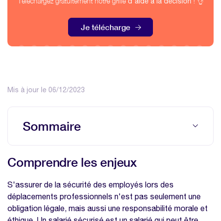
Téléchargez gratuitement notre grille
! 👌
d'aide à la décision
Je télécharge
Mis à jour le 06/12/2023
Sommaire
Comprendre les enjeux
Comprendre les enjeux
Quels sont les risques les plus courants ?
Prenez la meilleure décision grâce à notre
S'assurer de la sécurité des employés lors des
grille comparative de logiciels SIRH
déplacements professionnels n'est pas seulement une
gratuite
obligation légale, mais aussi une responsabilité morale et
éthique. Un salarié sécurisé est un salarié qui peut être