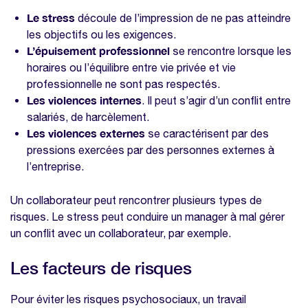
Optimisez votre évaluation des risques
Le stress
découle de l’impression de ne pas atteindre
professionnels avec notre modèle gratuit
les objectifs ou les exigences.
DUERP
L’épuisement professionnel
se rencontre lorsque les
Nos modèles à télécharger sur la même
horaires ou l’équilibre entre vie privée et vie
thématique
professionnelle ne sont pas respectés.
Les violences internes
. Il peut s’agir d’un conflit entre
Enquête bien-être collaborateurs
salariés, de harcèlement.
Modèle DUERP
Les violences externes
se caractérisent par des
Modèle de registre unique du personnel
pressions exercées par des personnes externes à
l’entreprise.
Modèle de rapport d'étonnement
Un collaborateur peut rencontrer plusieurs types de
risques. Le stress peut conduire un manager à mal gérer
un conflit avec un collaborateur, par exemple.
Les facteurs de risques
Pour éviter les risques psychosociaux, un travail