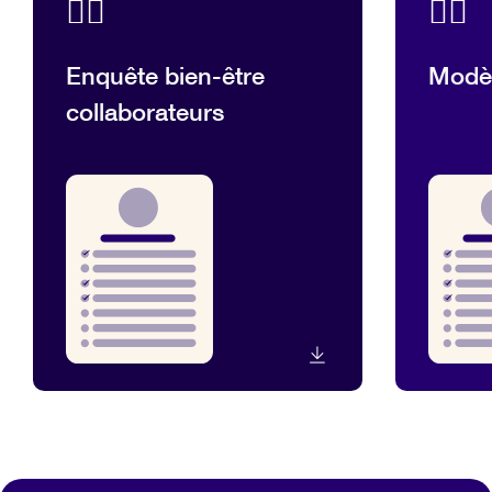
💆‍♂️
💆‍♂️
Enquête bien-être
Modè
collaborateurs