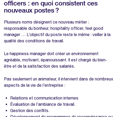
officers : en quoi consistent ces
Le rôle du happiness manager dans
nouveaux postes ?
l’intégration des nouveaux salariés
Le rôle du hospitality officer dans la
Plusieurs noms désignent ce nouveau métier :
rétention des collaborateurs salariés
responsable du bonheur, hospitality officer, feel good
manager … L’objectif du poste reste le même : veiller à la
Optimisez le bien être de vos
qualité des conditions de travail.
collaborateurs grâce à notre modèle
gratuit d'enquête
Le happiness manager doit créer un environnement
Nos modèles à télécharger sur la même
agréable, motivant, épanouissant. Il est chargé du bien-
thématique
être et de la satisfaction des salariés.
Enquête bien-être collaborateurs
Pas seulement un animateur, il intervient dans de nombreux
Modèle DUERP
aspects de la vie de l’entreprise :
Modèle de registre unique du personnel
Relations et communication internes
Modèle de rapport d'étonnement
Évaluation de l’ambiance de travail.
Gestion des conflits.
Développement de programmes de reconnaissance ou