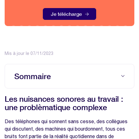
Je télécharge
Mis à jour le 07/11/2023
Sommaire
Les nuisances sonores au travail : une
Les nuisances sonores au travail :
problèmatique complexe
une problèmatique complexe
Quelles conséquences ?
Quels sont les secteurs les plus impactés ?
Des téléphones qui sonnent sans cesse, des collègues
qui discutent, des machines qui bourdonnent, tous ces
Environnement de bureaux ouverts
bruits font partie de la réalité quotidienne dans de