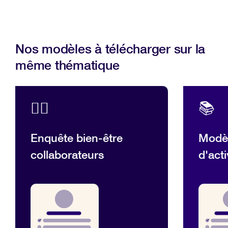
Nos modèles à télécharger sur la
même thématique
💆‍♂️
📚
Enquête bien-être
Modèl
collaborateurs
d'acti