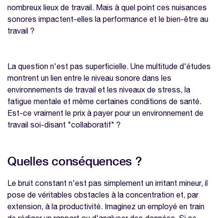
Usines et ateliers
nombreux lieux de travail. Mais à quel point ces nuisances
sonores impactent-elles la performance et le bien-être au
Le secteur de la santé
travail ?
6 mesures préventives pour éviter les
nuisances sonores au travail
Isolation acoustique
La question n'est pas superficielle. Une multitude d'études
montrent un lien entre le niveau sonore dans les
Espaces dédiés
environnements de travail et les niveaux de stress, la
Sensibilisation et formation
fatigue mentale et même certaines conditions de santé.
Est-ce vraiment le prix à payer pour un environnement de
Utilisation de casques à réduction de bruit
travail soi-disant "collaboratif" ?
Flexibilité des horaires
Politique de communication interne
Quelles conséquences ?
Comment sensibiliser sur les nuisances
sonores au travail ?
Le bruit constant n'est pas simplement un irritant mineur, il
Évaluation et suivi
pose de véritables obstacles à la concentration et, par
extension, à la productivité. Imaginez un employé en train
FAQ