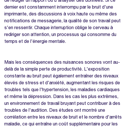
de rédiger un rapport ou d'analyser des données. Si ce
A partir de quel niveau de décibels le son
dernier est constamment interrompu par le bruit d'une
devient-il une nuisance ?
imprimante, des discussions à voix haute ou même des
notifications de messagerie, la qualité de son travail peut
Est-il possible de complètement éliminer le
s'en ressentir. Chaque interruption oblige le cerveau à
bruit au travail ?
rediriger son attention, un processus qui consomme du
Quels sont les symptômes d'une exposition
temps et de l'énergie mentale.
prolongée au bruit ?
Nos modèles à télécharger sur la même
thématique
Mais les conséquences des nuisances sonores vont au-
delà de la simple perte de productivité. L'exposition
Enquête bien-être collaborateurs
constante au bruit peut également entraîner des niveaux
Modèle de calendrier d'activités internes
élevés de stress et d'anxiété, augmentant les risques de
troubles tels que l'hypertension, les maladies cardiaques
Modèle de rapport d'étonnement
et même la dépression. Dans les cas les plus extrêmes,
un environnement de travail bruyant peut contribuer à des
troubles de l'audition. Des études ont montré une
corrélation entre les niveaux de bruit et le nombre d'arrêts
maladie, ce qui entraîne un coût supplémentaire pour les