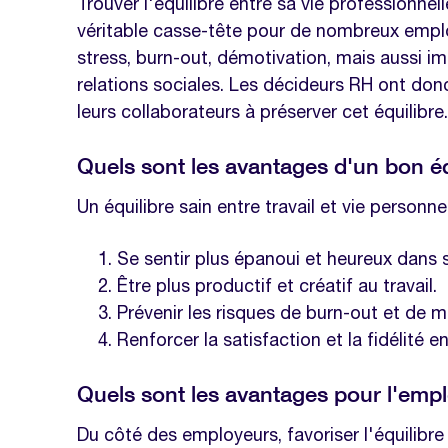
Trouver l'équilibre entre sa vie professionnel
Comment favoriser l'équilibre vie pro
véritable casse-tête pour de nombreux emplo
stress, burn-out, démotivation, mais aussi imp
Améliorer la flexibilité des horaires d
relations sociales. Les décideurs RH ont donc
Faciliter la prise de congés payés
leurs collaborateurs à préserver cet équilibre.
Le télétravail : une solution efficace 
Quels sont les avantages d'un bon équ
L'importance du droit à la déconnex
Un équilibre sain entre travail et vie personne
FAQ
Quelle est la différence entre flexibili
Se sentir plus épanoui et heureux dans s
Être plus productif et créatif au travail.
Comment aider les employés à mieu
Prévenir les risques de burn-out et de ma
heures de travail ?
Renforcer la satisfaction et la fidélité en
Comment prévenir les risques d'isolem
Quelles sont les obligations légale
Quels sont les avantages pour l'emp
d'équilibre vie professionnelle - vie 
Du côté des employeurs, favoriser l'équilibre 