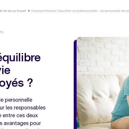
té de vie au travail
Comment favoriser l'équilibre vie professionnelle - vie personnelle des 
es
quilibre
vie
oyés ?
ie personnelle
our les responsables
e entre ces deux
les avantages pour