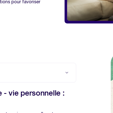
utions pour favoriser
rsonnelle : quels sont les enjeux
 - vie personnelle :
ilibre pour le salarié ?
loyeur ?