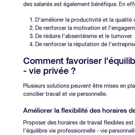
Est-il possible de concilier travail à
des salariés est également bénéfique. En effe
épanouissante ?
D'améliorer la productivité et la qualité d
Nos modèles à télécharger sur la 
De renforcer la motivation et l'engagem
Enquête bien-être collaborateurs
De réduire l'absentéisme et le turnover.
Modèle de calendrier d'activités int
De renforcer la réputation de l'entrepr
Modèle de rapport d'étonnement
Comment favoriser l'équilib
- vie privée ?
Plusieurs solutions peuvent être mises en pl
concilier travail et vie personnelle.
Améliorer la flexibilité des horaires de
Proposer des horaires de travail flexibles est
l'équilibre vie professionnelle - vie personne