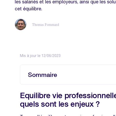
les salariés et les employeurs, ainsi que les sol
cet équilibre.
Thomas Fommard
Mis à jour le 12/06/2023
Sommaire
Equilibre vie professionnelle - vie pe
Equilibre vie professionnelle
?
quels sont les enjeux ?
Quels sont les avantages d'un bon équ
Quels sont les avantages pour l'emp