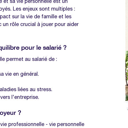
le et sa vie personnelle est un
fessionnelle - vie privée ?
yés. Les enjeux sont multiples :
act sur la vie de famille et les
e travail
 un rôle crucial à jouer pour aider
?
ilibre pour le salarié ?
ion
lle permet au salarié de :
té des horaires et télétravail ?
a vie en général.
x déconnecter en dehors des
ladies liées au stress.
vers l'entreprise.
ent liés au télétravail ?
s des employeurs en matière
loyeur ?
personnelle ?
vie professionnelle - vie personnelle