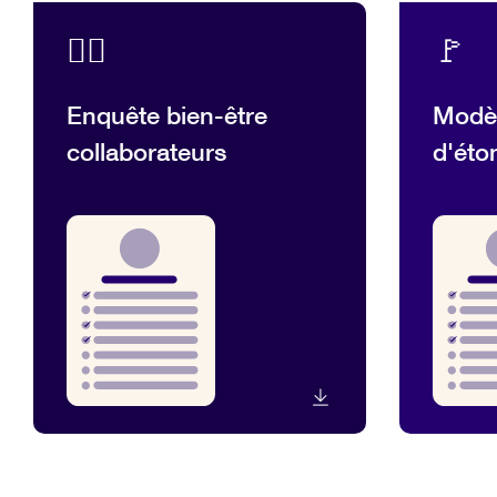
💆‍♂️
🚩
Enquête bien-être
Modèl
collaborateurs
d'ét