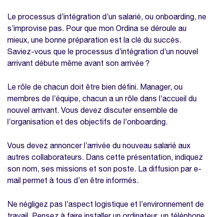
recrues grâce à notre kit gratuit
Le processus d’intégration d’un salarié, ou onboarding, ne
d'onboarding
s’improvise pas. Pour que mon Ordina se déroule au
Garder le lien avec le collaborateur après
mieux, une bonne préparation est la clé du succès.
son arrivée
Saviez-vous que le processus d’intégration d’un nouvel
arrivant débute même avant son arrivée ?
Accueillir les nouveaux talents
Accueillez chaleureusement vos nouvelles
Le rôle de chacun doit être bien défini. Manager, ou
recrues grâce à notre kit gratuit
membres de l’équipe, chacun a un rôle dans l’accueil du
d'onboarding
nouvel arrivant. Vous devez discuter ensemble de
l’organisation et des objectifs de l’onboarding.
Penser au tutorat des nouveaux
embauchés
Vous devez annoncer l’arrivée du nouveau salarié aux
Mettre en place des objectifs et un plan de
autres collaborateurs. Dans cette présentation, indiquez
formation
son nom, ses missions et son poste. La diffusion par e-
Faire le point régulièrement avec vos
mail permet à tous d’en être informés.
salariés entrants
Ne négligez pas l’aspect logistique et l’environnement de
Accueillez chaleureusement vos nouvelles
travail. Pensez à faire installer un ordinateur, un téléphone,