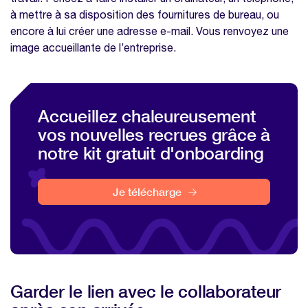
recrues grâce à notre kit gratuit
à mettre à sa disposition des fournitures de bureau, ou
d'onboarding
encore à lui créer une adresse e-mail. Vous renvoyez une
Nos modèles à télécharger sur la même
image accueillante de l’entreprise.
thématique
Enquête bien-être collaborateurs
Modèle de rapport d'étonnement
Accueillez chaleureusement
Livret d'accueil
vos nouvelles recrues grâce à
notre kit gratuit d'onboarding
Modèle promesse d'embauche
Je télécharge
Garder le lien avec le collaborateur