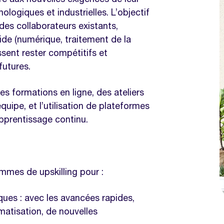
rence ?
logiques et industrielles. L’objectif
des collaborateurs existants,
upskilling au sein d’une
de (numérique, traitement de la
uissent rester compétitifs et
futures.
ompétences actuelles
gramme
es formations en ligne, des ateliers
quipe, et l’utilisation de plateformes
ibles
pprentissage continu.
s programmes de formation
’apprentissage
munication Interne
mmes de upskilling pour :
es : avec les avancées rapides,
atisation, de nouvelles