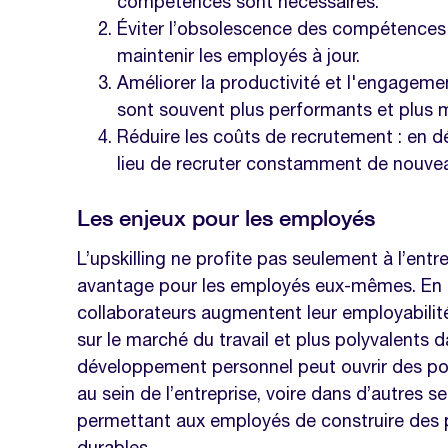
compétences sont nécessaires.
Quels sont les avantages de l’appre
Éviter l’obsolescence des compétences 
maintenir les employés à jour.
Comment encourager les managers à
Améliorer la productivité et l'engagem
compétences ?
sont souvent plus performants et plus 
Réduire les coûts de recrutement : en d
lieu de recruter constamment de nouvea
Les enjeux pour les employés
L’upskilling ne profite pas seulement à l’entre
avantage pour les employés eux-mêmes. En r
collaborateurs augmentent leur employabilité
sur le marché du travail et plus polyvalents d
développement personnel peut ouvrir des por
au sein de l’entreprise, voire dans d’autres s
permettant aux employés de construire des pa
durables.