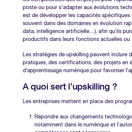
Upskilling vs reskilling : quelle diffé
poste ou pour s'adapter aux évolutions techno
Quid du cross-skilling ?
est de développer les capacités spécifiques 
Comment structurer un programme d’
souvent dans des domaines en évolution rapi
entreprise ?
data, intelligence artificielle…), afin qu’ils p
productifs dans leurs fonctions actuelles ou 
1 - Évaluation des besoins et des c
2 - Définition des objectifs du pro
Les stratégies de upskilling peuvent inclure d
pratiques, des certifications, des projets en é
3 - Identification des compétences c
d’apprentissage numérique pour favoriser l’a
4 - Conception et planification de
A quoi sert l’upskilling ?
5 - Personnalisation des parcours d
6 - Lancement du programme et com
Les entreprises mettent en place des progra
7 - Suivi et ajustements continus
Répondre aux changements technologiqu
FAQ
notamment dans le numérique et l’autom
Comment identifier un skill gap ?