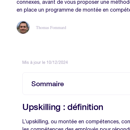
connexes, avant de vous proposer une méthod
en place un programme de montée en compéte
Thomas Fommard
Mis à jour le 10/12/2024
Sommaire
Upskilling : définition
Upskilling : définition
A quoi sert l’upskilling ?
Les enjeux pour les employés
L’upskilling, ou montée en compétences, cons
les compétences des employés pour répondre