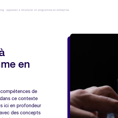
ing : apprenez à structurer un programme en entreprise
 à
mme en
es compétences de
 dans ce contexte
ns ici en profondeur
t avec des concepts