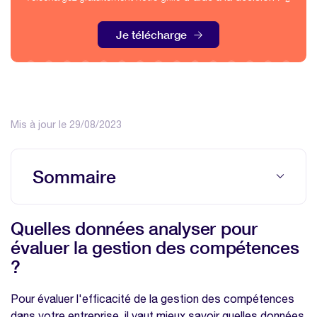
Je télécharge
Mis à jour le 29/08/2023
Sommaire
Quelles données analyser pour évaluer la
Quelles données analyser pour
gestion des compétences ?
évaluer la gestion des compétences
Liste des indicateurs clés de performance
?
Les méthodes pour collecter ces données
Pour évaluer l'efficacité de la gestion des compétences
L’importance du feedback venant des
dans votre entreprise, il vaut mieux savoir quelles données