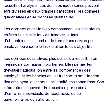
collaborateurs
recueillir et analyser. Les données nécessaires peuvent
Réaliser des entretiens individuels pour
être divisées en deux grandes catégories : les données
évaluer la gestion des compétences
quantitatives et les données qualitatives.
Comment identifier les points à améliorer
dans la gestion de compétences ?
Les données quantitatives comprennent les indicateurs
chiffrés tels que le taux de turnover, le taux
Mesure de l'efficacité de la gestion des
d'absentéisme, le nombre de formations suivies par
compétences : le rôle de la communication
employé, ou encore le taux d'atteinte des objectifs.
La formation : un outil clé de la gestion des
compétences
Les données qualitatives, plus subtiles à recueillir, sont
néanmoins tout aussi importantes. Elles permettent
FAQ
d'évaluer l'adéquation entre les compétences des
Quels sont les indicateurs clés pour
employés et les besoins de l'entreprise, la satisfaction
évaluer la gestion des compétences ?
des employés, ou encore l'efficacité des formations. Ces
Comment recueillir des données pour
informations peuvent être recueillies par le biais
évaluer la gestion des compétences ?
d'entretiens individuels, de feedbacks, ou de
questionnaires de satisfaction.
Pourquoi le feedback des collaborateurs
est-il important ?