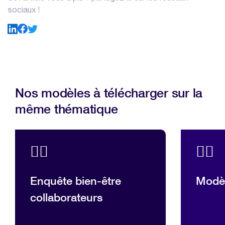
sociaux !
Nos modèles à télécharger sur la
même thématique
💆‍♂️
💆‍♂️
Enquête bien-être
Modè
collaborateurs