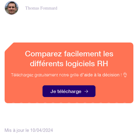
Thomas Fommard
Comparez facilement les
différents logiciels RH
Téléchargez gratuitement notre grille
! 👌
d'aide à la décision
Je télécharge
Mis à jour le 10/04/2024