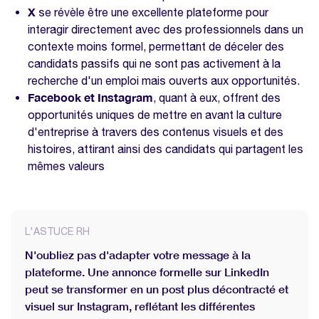
stratégies de sourcing ?
X
se révèle être une excellente plateforme pour
interagir directement avec des professionnels dans un
Quelles stratégies pour promouvoir la
contexte moins formel, permettant de déceler des
diversité et l'inclusion dans le sourcing ?
candidats passifs qui ne sont pas activement à la
Nos modèles à télécharger sur la même
recherche d'un emploi mais ouverts aux opportunités.
thématique
Facebook et Instagram
, quant à eux, offrent des
Enquête bien-être collaborateurs
opportunités uniques de mettre en avant la culture
d'entreprise à travers des contenus visuels et des
Modèle DUERP
histoires, attirant ainsi des candidats qui partagent les
Modèle promesse d'embauche
mêmes valeurs
L'ASTUCE RH
N'oubliez pas d'adapter votre message à la
plateforme. Une annonce formelle sur LinkedIn
peut se transformer en un post plus décontracté et
visuel sur Instagram, reflétant les différentes