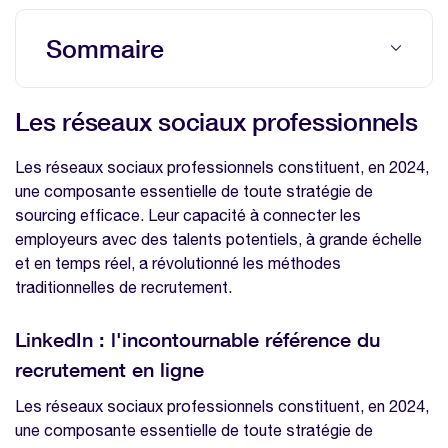
Sommaire
Les réseaux sociaux professionnels
Les réseaux sociaux professionnels
LinkedIn : l'incontournable référence du
recrutement en ligne
Les réseaux sociaux professionnels constituent, en 2024,
L'importance de la diversification
une composante essentielle de toute stratégie de
sourcing efficace. Leur capacité à connecter les
Les sites d'emploi spécialisés
employeurs avec des talents potentiels, à grande échelle
14 sites d'emploi spécialisés actifs en
et en temps réel, a révolutionné les méthodes
France
traditionnelles de recrutement.
Le réseautage professionnel
LinkedIn : l'incontournable référence du
Comment développer le réseautage dans
recrutement en ligne
une stratégie de sourcing ?
Les réseaux sociaux professionnels constituent, en 2024,
Les recommandations en interne
une composante essentielle de toute stratégie de
Avantages des recommandations internes