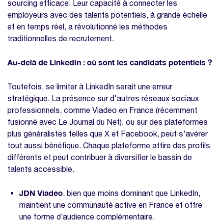
sourcing efficace. Leur capacité à connecter les
Optimiser un système de
employeurs avec des talents potentiels, à grande échelle
recommandations en 5 étapes
et en temps réel, a révolutionné les méthodes
traditionnelles de recrutement.
Quelles solutions pour automatiser le
sourcing en 2024 ?
Au-delà de LinkedIn : où sont les candidats potentiels ?
Evaluation Psychométrique et Technique
des Candidats
Toutefois, se limiter à LinkedIn serait une erreur
stratégique. La présence sur d'autres réseaux sociaux
Automatisation des Communications et
professionnels, comme Viadeo en France (récemment
Gestion des Candidatures
fusionné avec Le Journal du Net), ou sur des plateformes
FAQ
plus généralistes telles que X et Facebook, peut s'avérer
Comment l'intelligence artificielle
tout aussi bénéfique. Chaque plateforme attire des profils
influence-t-elle l'équité dans le processus
différents et peut contribuer à diversifier le bassin de
de recrutement ?
talents accessible.
Quelle est l'importance du branding
JDN Viadeo
, bien que moins dominant que LinkedIn,
employeur dans le sourcing en 2024 ?
maintient une communauté active en France et offre
Comment le télétravail affecte-t-il les
une forme d’audience complémentaire.