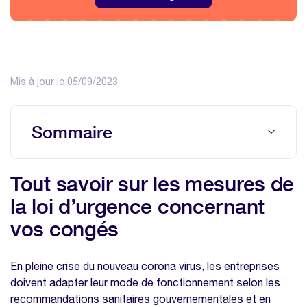
Mis à jour le 05/09/2023
Sommaire
Tout savoir sur les mesures de la loi
Tout savoir sur les mesures de
d’urgence concernant vos congés
la loi d’urgence concernant
A contexte exceptionnel, mesures
vos congés
exceptionnelles
Assouplissement du Code du Travail
En pleine crise du nouveau corona virus, les entreprises
Nos modèles à télécharger sur la même
doivent adapter leur mode de fonctionnement selon les
thématique
recommandations sanitaires gouvernementales et en