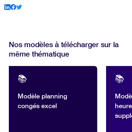
Nos modèles à télécharger sur la
même thématique
📚
📚
Modèle planning
Modèl
congés excel
heure
suppl