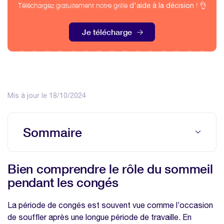
Téléchargez gratuitement notre grille
! 👌
d'aide à la décision
Je télécharge
Mis à jour le 18/10/2024
Sommaire
Bien comprendre le rôle du sommeil
Bien comprendre le rôle du sommeil
pendant les congés
pendant les congés
Comment se reposer efficacement
pendant les congés ?
La période de congés est souvent vue comme l’occasion
Peut-on récupérer le sommeil perdu
de souffler après une longue période de travaille. En