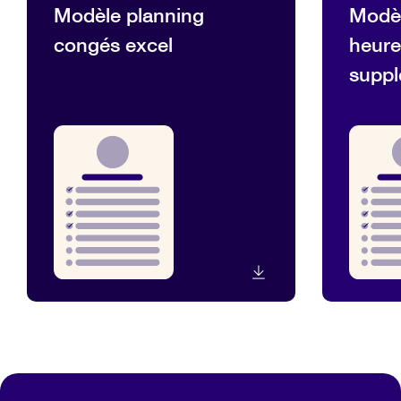
Modèle planning
Modèl
congés excel
heure
suppl