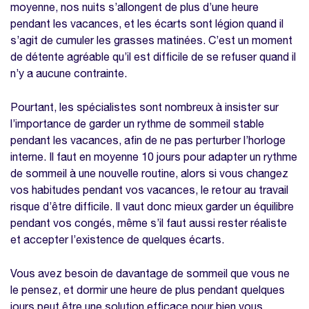
pendant les congés ?
moyenne, nos nuits s’allongent de plus d’une heure
pendant les vacances, et les écarts sont légion quand il
Nos modèles à télécharger sur la même
s’agit de cumuler les grasses matinées. C’est un moment
thématique
de détente agréable qu’il est difficile de se refuser quand il
Modèle planning congés excel
n’y a aucune contrainte.
Modèle calcul des heures supplémentaires
Pourtant, les spécialistes sont nombreux à insister sur
l’importance de garder un rythme de sommeil stable
pendant les vacances, afin de ne pas perturber l’horloge
interne. Il faut en moyenne 10 jours pour adapter un rythme
de sommeil à une nouvelle routine, alors si vous changez
vos habitudes pendant vos vacances, le retour au travail
risque d’être difficile. Il vaut donc mieux garder un équilibre
pendant vos congés, même s’il faut aussi rester réaliste
et accepter l’existence de quelques écarts.
Vous avez besoin de davantage de sommeil que vous ne
le pensez, et dormir une heure de plus pendant quelques
jours peut être une solution efficace pour bien vous