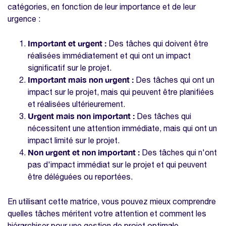
importantes mais non urgentes dans un
catégories, en fonction de leur importance et de leur
projet ?
urgence :
Comment identifier les tâches urgentes
Important et urgent :
Des tâches qui doivent être
mais non importantes ?
réalisées immédiatement et qui ont un impact
Comment identifier les tâches ni urgentes
significatif sur le projet.
ni importantes ?
Important mais non urgent :
Des tâches qui ont un
Comment gérer les tâches urgentes mais
impact sur le projet, mais qui peuvent être planifiées
non importantes dans un projet ?
et réalisées ultérieurement.
Urgent mais non important :
Des tâches qui
Comment gérer les tâches non urgentes et
nécessitent une attention immédiate, mais qui ont un
non importantes dans un projet ?
impact limité sur le projet.
Comment prioriser les tâches dans la
Non urgent et non important :
Des tâches qui n'ont
matrice Eisenhower pour la gestion de
pas d'impact immédiat sur le projet et qui peuvent
projet ?
être déléguées ou reportées.
Comment utiliser la matrice Eisenhower
En utilisant cette matrice, vous pouvez mieux comprendre
pour améliorer la productivité dans la
quelles tâches méritent votre attention et comment les
gestion de projet ?
hiérarchiser pour une gestion de projet optimale.