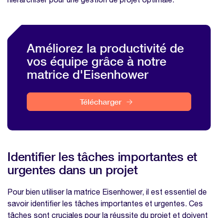
Quels sont les pièges à éviter ?
Comment appliquer la matrice Eisenhower
dans le cadre d'un projet d'équipe ?
Améliorez la productivité de
Conseils pour intégrer la matrice
vos équipe grâce à notre
Eisenhower dans votre processus de
matrice d'Eisenhower
gestion de projet
FAQ : application de la matrice
Télécharger
d'Eisenhower
Pourquoi utiliser la matrice Eisenhower
dans la gestion de projet ?
Comment intégrer la matrice Eisenhower à
Identifier les tâches importantes et
mon processus de gestion de projet ?
urgentes dans un projet
Nos modèles à télécharger sur la même
thématique
Pour bien utiliser la matrice Eisenhower, il est essentiel de
savoir identifier les tâches importantes et urgentes. Ces
Modèle feuille de pointage
tâches sont cruciales pour la réussite du projet et doivent