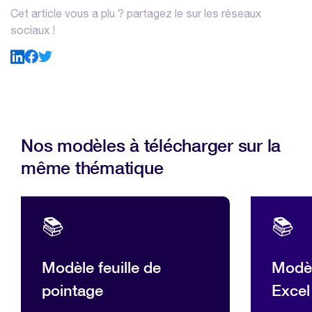
Cet article vous a plu ? partagez le sur les réseaux
sociaux !
Nos modèles à télécharger sur la
même thématique
📚
📚
Modèle feuille de
Modèl
pointage
Excel