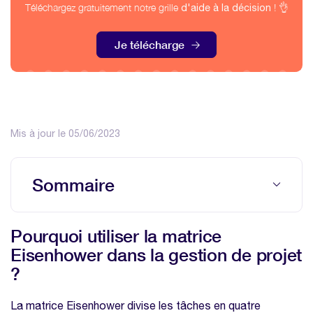
Téléchargez gratuitement notre grille
! 👌
d'aide à la décision
Je télécharge
Mis à jour le 05/06/2023
Sommaire
Pourquoi utiliser la matrice Eisenhower
Pourquoi utiliser la matrice
dans la gestion de projet ?
Eisenhower dans la gestion de projet
Identifier les tâches importantes et
?
urgentes dans un projet
Comment déterminer les tâches
La matrice Eisenhower divise les tâches en quatre