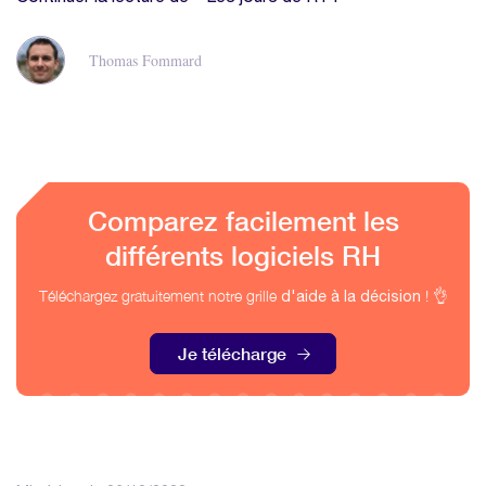
Thomas Fommard
Comparez facilement les
différents logiciels RH
Téléchargez gratuitement notre grille
! 👌
d'aide à la décision
Je télécharge