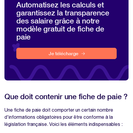
Automatisez les calculs et
FAQ : créer une fiche de paie aux normes
garantissez la transparence
des salaire grâce à notre
Quelle est la durée de conservation des
fiches de paie pour les salariés ?
modèle gratuit de fiche de
paie
Quelles sont les sanctions en cas de non-
conformité d'une fiche de paie ?
Je télécharge
Les fiches de paie peuvent-elles être
dématérialisées ?
Nos modèles à télécharger sur la même
thématique
Modèle de tableau préparation de paie
Que doit contenir une fiche de paie ?
Modèle fiche de paie
Modèle calcul des heures supplémentaires
Une fiche de paie doit comporter un certain nombre
d'informations obligatoires pour être conforme à la
législation française. Voici les éléments indispensables :