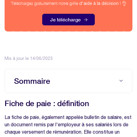
Téléchargez gratuitement notre grille
! 👌
d'aide à la décision
Je télécharge
Mis à jour le 14/06/2023
Sommaire
Fiche de paie : définition
Fiche de paie : définition
Pourquoi est-elle importante ?
Automatisez les calculs et garantissez la
La fiche de paie, également appelée bulletin de salaire, est
transparence des salaire grâce à notre
un document remis par l'employeur à ses salariés lors de
modèle gratuit de fiche de paie
chaque versement de rémunération. Elle constitue un