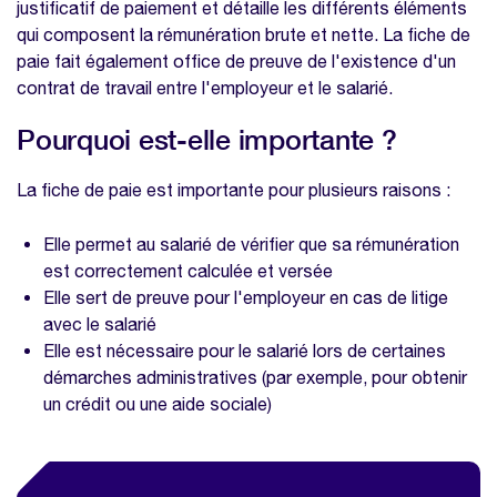
justificatif de paiement et détaille les différents éléments
Que doit contenir une fiche de paie ?
qui composent la rémunération brute et nette. La fiche de
Quelles sont les normes légales à
paie fait également office de preuve de l'existence d'un
respecter ?
contrat de travail entre l'employeur et le salarié.
Comment calculer les différentes
Pourquoi est-elle importante ?
composantes de la fiche de paie ?
Automatisez les calculs et garantissez la
La fiche de paie est importante pour plusieurs raisons :
transparence des salaire grâce à notre
modèle gratuit de fiche de paie
Elle permet au salarié de vérifier que sa rémunération
est correctement calculée et versée
Comment adapter la fiche de paie aux
Elle sert de preuve pour l'employeur en cas de litige
spécificités de l'entreprise ?
avec le salarié
Quelles sont les erreurs à éviter ?
Elle est nécessaire pour le salarié lors de certaines
démarches administratives (par exemple, pour obtenir
Comment archiver les fiches de paie
un crédit ou une aide sociale)
conformément aux exigences légales ?
Automatisez les calculs et garantissez la
transparence des salaire grâce à notre
modèle gratuit de fiche de paie