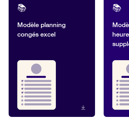
📚
📚
Modèle planning
Modèl
congés excel
heure
suppl