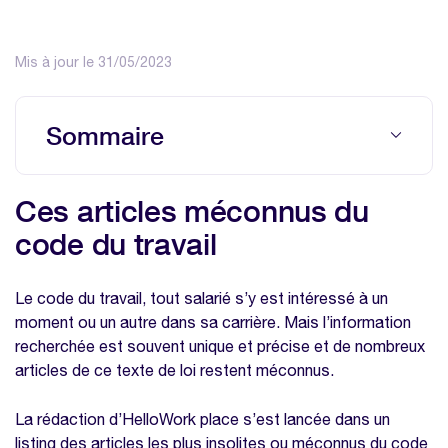
Mis à jour le 31/05/2023
Sommaire
Ces articles méconnus du code du travail
Ces articles méconnus du
Le travail et l’alcool
code du travail
Pas de risques en buvant de l’eau
L’allaitement dans les entreprises de plus
Le code du travail, tout salarié s’y est intéressé à un
de 100 salariés
moment ou un autre dans sa carrière. Mais l’information
recherchée est souvent unique et précise et de nombreux
Se laver au travail
articles de ce texte de loi restent méconnus.
Les vacances c’est les vacances !
L’équipement des salles de repos
La rédaction d’HelloWork place s’est lancée dans un
listing des articles les plus insolites ou méconnus du code