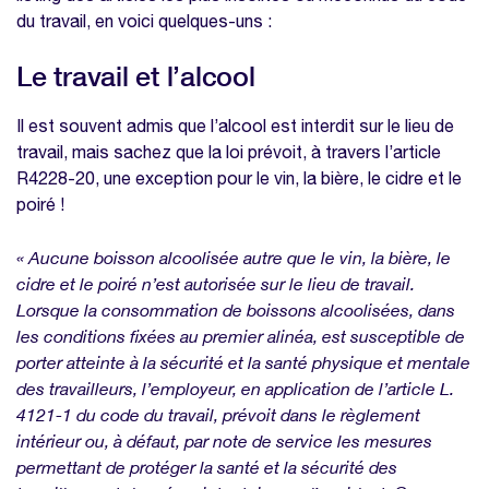
Les congés insolites
du travail, en voici quelques-uns :
Les mineurs dans le code du travail
Le travail et l’alcool
Nos modèles à télécharger sur la même
thématique
Il est souvent admis que l’alcool est interdit sur le lieu de
Modèle planning congés excel
travail, mais sachez que la loi prévoit, à travers l’article
Modèle calcul des heures supplémentaires
R4228-20, une exception pour le vin, la bière, le cidre et le
poiré !
« Aucune boisson alcoolisée autre que le vin, la bière, le
cidre et le poiré n’est autorisée sur le lieu de travail.
Lorsque la consommation de boissons alcoolisées, dans
les conditions fixées au premier alinéa, est susceptible de
porter atteinte à la sécurité et la santé physique et mentale
des travailleurs, l’employeur, en application de l’article L.
4121-1 du code du travail, prévoit dans le règlement
intérieur ou, à défaut, par note de service les mesures
permettant de protéger la santé et la sécurité des