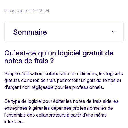
Mis à jour le 18/10/2024
Sommaire
Qu’est-ce qu’un logiciel gratuit de notes de
Qu’est-ce qu’un logiciel gratuit de
frais ?
notes de frais ?
Comment fonctionne un logiciel gratuit de
notes de frais ?
Simple d’utilisation, collaboratifs et efficaces, les logiciels
Quelles sont les spécificités d’un logiciel
gratuits de notes de frais permettent un gain de temps et
de notes de frais ?
d’argent non négligeable pour les professionnels.
Qui utilise les logiciels gratuits de notes de
Ce type de logiciel pour éditer les notes de frais aide les
frais ?
entreprises à gérer les dépenses professionnelles de
Pourquoi utiliser un logiciel gratuit de notes
l’ensemble des collaborateurs à partir d’une même
de frais ?
interface.