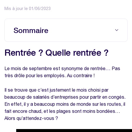
Mis à jour le 01/06/2023
Sommaire
Rentrée ? Quelle rentrée ?
Rentrée ? Quelle rentrée ?
Nos modèles à télécharger sur la même
thématique
Le mois de septembre est synonyme de rentrée… Pas
Modèle planning congés excel
très drôle pour les employés. Au contraire !
Modèle calcul des heures supplémentaires
Il se trouve que c’est justement le mois choisi par
beaucoup de salariés d’entreprises pour partir en congés.
En effet, il y a beaucoup moins de monde sur les routes, il
fait encore chaud, et les plages sont moins bondées…
Alors qu’attendez-vous ?