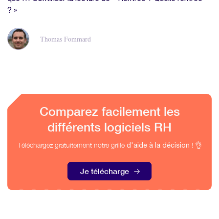
? »
Thomas Fommard
Comparez facilement les
différents logiciels RH
Téléchargez gratuitement notre grille
! 👌
d'aide à la décision
Je télécharge