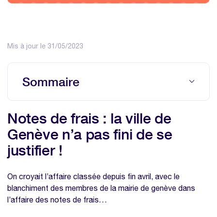
Mis à jour le 31/05/2023
Sommaire
Notes de frais : la ville de Genève n’a pas
Notes de frais : la ville de
fini de se justifier !
Genève n’a pas fini de se
Nos modèles à télécharger sur la même
justifier !
thématique
Modèle de calcul des frais kilométriques
On croyait l’affaire classée depuis fin avril, avec le
Modèle de note de frais excel
blanchiment des membres de la mairie de genève dans
l’affaire des notes de frais…