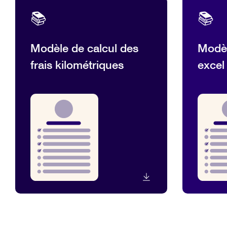
📚
📚
Modèle de calcul des
Modèl
frais kilométriques
excel