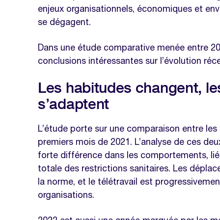
enjeux organisationnels, économiques et en
entreprises
se dégagent.
Nos modèles à télécharger sur la 
Dans une étude comparative menée entre 2021
Modèle de calcul des frais kilométri
conclusions intéressantes sur l’évolution réc
Modèle de note de frais excel
Les habitudes changent, le
s’adaptent
L’étude porte sur une comparaison entre les 
premiers mois de 2021. L’analyse de ces deu
forte différence dans les comportements, li
totale des restrictions sanitaires. Les dépl
la norme, et le télétravail est progressivemen
organisations.