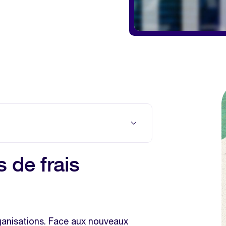
t la crise
 de frais
ises s’adaptent
se
xi revient en force
anisations. Face aux nouveaux
s qui orientent les choix des