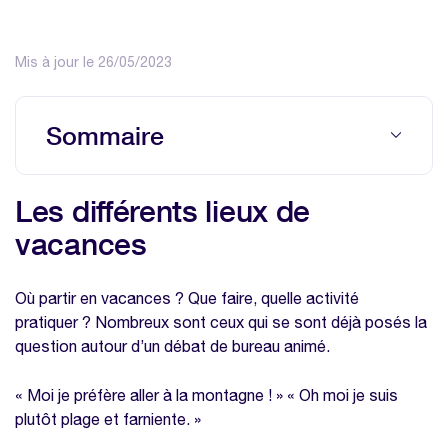
Mis à jour le 26/05/2023
Sommaire
Les différents lieux de vacances
Les différents lieux de
Nos modèles à télécharger sur la même
vacances
thématique
Modèle de calcul des frais kilométriques
Où partir en vacances ? Que faire, quelle activité
Modèle de note de frais excel
pratiquer ? Nombreux sont ceux qui se sont déjà posés la
question autour d’un débat de bureau animé.
« Moi je préfère aller à la montagne ! » « Oh moi je suis
plutôt plage et farniente. »