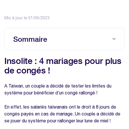
Mis à jour le 01/06/2023
Sommaire
Insolite : 4 mariages pour plus de congés !
Insolite : 4 mariages pour plus
Nos modèles à télécharger sur la même
de congés !
thématique
Modèle planning congés excel
A Taïwan, un couple a décidé de tester les limites du
Modèle calcul des heures supplémentaires
système pour bénéficier d’un congé rallongé !
En effet, les salariés taïwanais ont le droit à 8 jours de
congés payés en cas de mariage. Un couple a décidé de
se jouer du système pour rallonger leur lune de miel !