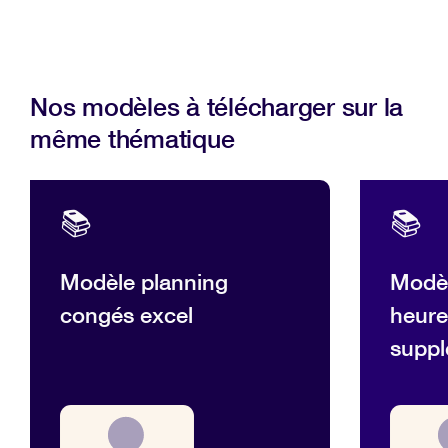
Nos modèles à télécharger sur la
même thématique
📚
📚
Modèle planning
Modèl
congés excel
heure
suppl