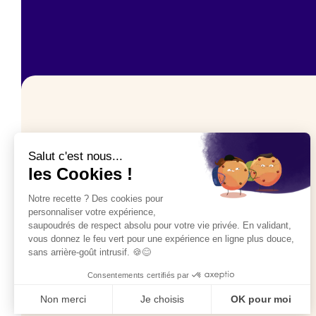
Restez connectés à
nos actus
S’inscrire