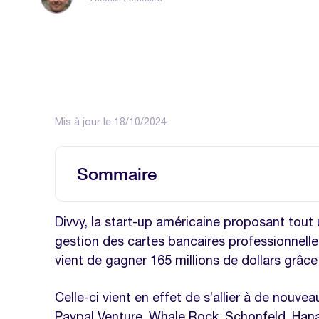
Mis à jour le 18/10/2024
Sommaire
Nos modèles à télécharger sur la 
Divvy, la start-up américaine proposant tout 
Modèle de calcul des frais kilométri
gestion des cartes bancaires professionnelles
vient de gagner 165 millions de dollars grâce
Modèle de note de frais excel
Celle-ci vient en effet de s’allier à de nouvea
Paypal Venture, Whale Rock, Schonfeld, Hana