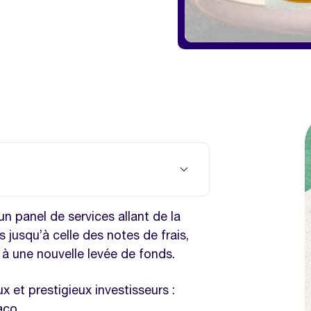
même thématique
un panel de services allant de la
ques
 jusqu’à celle des notes de frais,
 à une nouvelle levée de fonds.
ux et prestigieux investisseurs :
co..