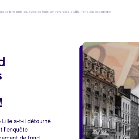
t de fond publics, notes de frais controversées à Lille, l’enquête est ouverte !
d
s
!
Lille a-t-il détourné
t l’enquête
urnement de fond