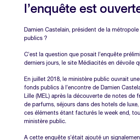
Modèle de calcul des frais kilométri
l’enquête est ouverte
Modèle de note de frais excel
Damien Castelain, président de la métropole d
publics ?
C’est la question que posait l’enquête prélimi
derniers jours, le site Médiacités en dévoile q
En juillet 2018, le ministère public ouvrait
fonds publics à l’encontre de Damien Castela
Lille (MEL) après la découverte de notes de f
de parfums, séjours dans des hotels de luxe, 
ces éléments étant facturés le week end, tou
ministère public.
A cette enquête s’était ajouté un signalemen