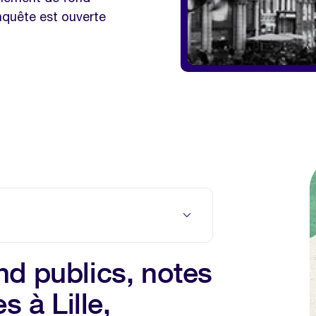
enquête est ouverte
de frais controversées à Lille,
d publics, notes
s à Lille,
même thématique