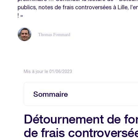
publics, notes de frais controversées à Lille, l’
! »
Thomas Fommard
Mis à jour le 01/06/2023
Sommaire
Détournement de fond publics, notes 
Détournement de fon
l’enquête est ouverte !
de frais controversée
Nos modèles à télécharger sur la 